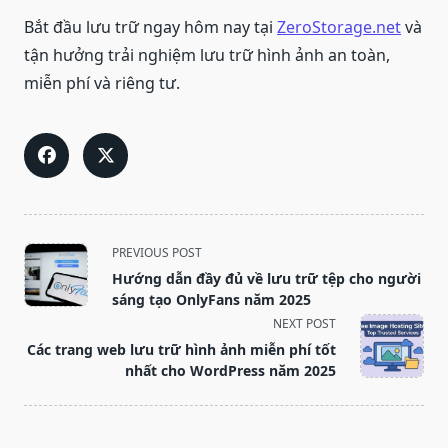
Bắt đầu lưu trữ ngay hôm nay tại
ZeroStorage.net
và
tận hưởng trải nghiệm lưu trữ hình ảnh an toàn,
miễn phí và riêng tư.
<span
PREVIOUS POST
class="nav-
Hướng dẫn đầy đủ về lưu trữ tệp cho người
subtitle
sáng tạo OnlyFans năm 2025
screen-
NEXT POST
reader-
Các trang web lưu trữ hình ảnh miễn phí tốt
text">Page</span>
nhất cho WordPress năm 2025