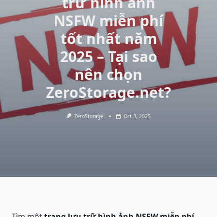
trữ hình ảnh
NSFW miễn phí
tốt nhất năm
2025 – Tại sao
nên chọn
ZeroStorage.net?
ZeroStorage
Oct 3, 2025
Tìm một
trang lưu trữ hình ảnh NSFW miễn phí